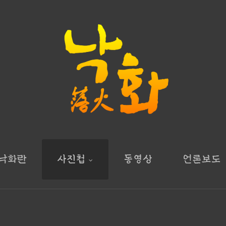
낙화란
사진첩
동영상
언론보도